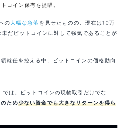
ットコイン保有を提唱。
ルへの
大幅な急落
を見せたものの、現在は10万
は未だビットコインに対して強気であることが
統領就任を控える中、ビットコインの価格動向
）
では
、
ビットコインの現物取引だけでな
そのため
少ない資金でも大きなリターンを得ら