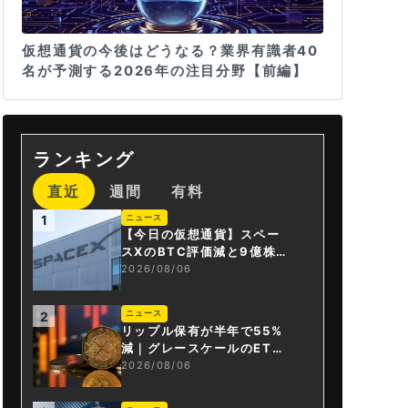
仮想通貨の今後はどうなる？業界有識者40
名が予測する2026年の注目分野【前編】
ランキング
直近
週間
有料
ニュース
1
【今日の仮想通貨】スペー
スXのBTC評価減と9億株の
解禁。208億円相当のBTC
2026/08/06
が盗難
ニュース
2
リップル保有が半年で55%
減｜グレースケールのET
F、純資産1.6億ドル減
2026/08/06