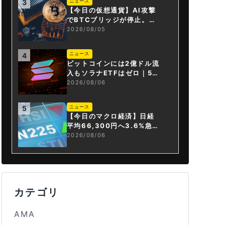
ニュース
3
【今日の仮想通貨】AI攻撃
でBTCブリッジが停止。金
融庁が「暗号資産・ステー
2026/08/05
ブルコイン課」新設
ニュース
4
ビットコインには2億ドル流
入もソラナETFはゼロ｜5営
業日連続で停止
2026/08/06
ニュース
5
【今日のマクロ経済】日経
平均66,300円へ3.6%急騰
もAI投資回収懸念が再燃
2026/08/06
カテゴリ
AMA