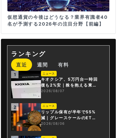
仮想通貨の今後はどうなる？業界有識者40
名が予測する2026年の注目分野【前編】
ランキング
直近
週間
有料
ニュース
1
キオクシア、5万円台一時回
復も2%安｜株を抱える東芝
は純利益30倍
2026/08/07
ニュース
2
リップル保有が半年で55%
減｜グレースケールのET
F、純資産1.6億ドル減
2026/08/06