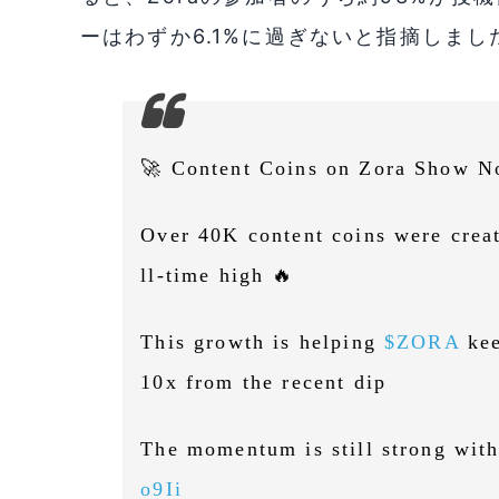
ーはわずか6.1%に過ぎないと指摘しまし
🚀 Content Coins on Zora Show N
Over 40K content coins were cre
ll-time high 🔥
This growth is helping
$ZORA
kee
10x from the recent dip
The momentum is still strong wit
o9Ii