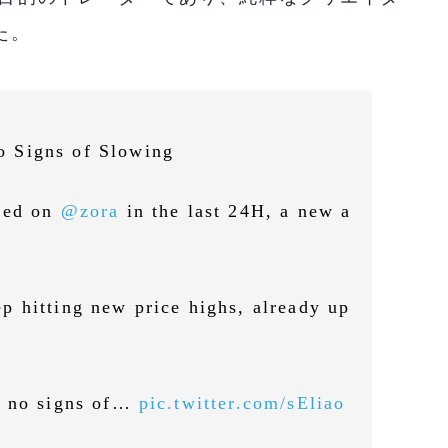
た。
o Signs of Slowing
ated on
@zora
in the last 24H, a new a
p hitting new price highs, already up
h no signs of…
pic.twitter.com/sEliao