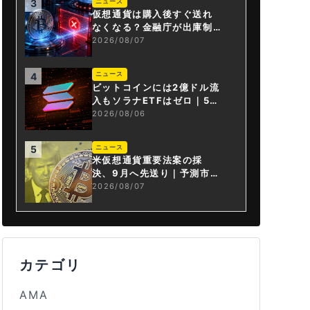
ニュース
3
仮想通貨は購入後すぐ送れ
なくなる？金融庁が出庫制
限を要請
2026/08/07
ニュース
4
ビットコインには2億ドル流
入もソラナETFはゼロ｜5営
業日連続で停止
2026/08/06
ニュース
5
米仮想通貨重要法案の採
決、9月へ先送り｜予測市場
の成立確率は14%に
2026/08/07
カテゴリ
AMA