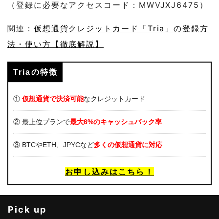
（登録に必要なアクセスコード：MWVJXJ6475）
関連：
仮想通貨クレジットカード「Tria」の登録方
法・使い方【徹底解説】
Triaの特徴
①
仮想通貨で決済可能
なクレジットカード
② 最上位プランで
最大6%のキャッシュバック率
③ BTCやETH、JPYCなど
多くの仮想通貨に対応
お申し込みはこちら！
Pick up