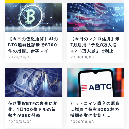
【今日の仮想通貨】AIの
【今日のマクロ経済】米
BTC脆弱性診断で6700
7月雇用「予想8万人増
件の指摘。赤字マイニン
→2.3万人減」で利上げ
グ企業はAIに賭ける
観測後退
2026/08/08
2026/08/08
仮想通貨ETFの裏側に変
ビットコイン購入の原資
化、1日100億ドルの新
は増資？保有8002枚の
勢力がSEC登録
採掘企業の実態とは
2026/08/08
2026/08/08