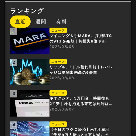
ランキング
直近
週間
有料
1
ニュース
マイニング大手MARA、採掘BTC
の91%を売却｜純損失6億ドル
2026/08/08
2
ニュース
リップル、1ドル割れ目前｜レバレ
ッジは現物出来高の6倍超
2026/08/08
3
ニュース
キオクシア、5万円台一時回復も
2%安｜株を抱える東芝は純利益3
0倍
2026/08/07
4
ニュース
【今日のマクロ経済】米7月雇用
「予想8万人増→2.3万人減」で利