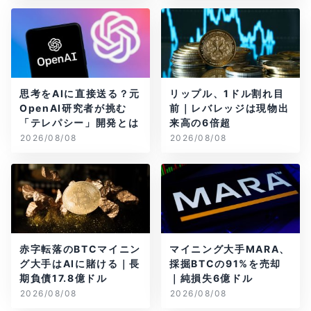
思考をAIに直接送る？元
リップル、1ドル割れ目
OpenAI研究者が挑む
前｜レバレッジは現物出
「テレパシー」開発とは
来高の6倍超
2026/08/08
2026/08/08
赤字転落のBTCマイニン
マイニング大手MARA、
グ大手はAIに賭ける｜長
採掘BTCの91%を売却
期負債17.8億ドル
｜純損失6億ドル
2026/08/08
2026/08/08