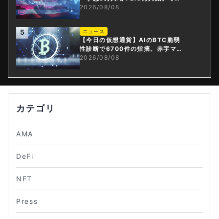
上げ観測後退
2026/08/08
5
ニュース
【今日の仮想通貨】AIのBTC脆弱
性診断で6700件の指摘。赤字マイ
ニング企業はAIに賭ける
2026/08/08
カテゴリ
AMA
DeFi
NFT
Press