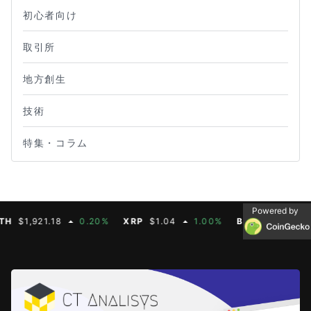
初心者向け
取引所
地方創生
技術
特集・コラム
Powered by
1,921.18
0.20%
XRP
$1.04
1.00%
BNB
$604.50
2.