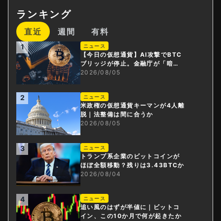
ランキング
直近
週間
有料
1
ニュース
【今日の仮想通貨】AI攻撃でBTC
ブリッジが停止。金融庁が「暗号
資産・ステーブルコイン課」新設
2026/08/05
2
ニュース
米政権の仮想通貨キーマンが4人離
脱｜法整備は間に合うか
2026/08/05
3
ニュース
トランプ系企業のビットコインが
ほぼ全額移動？残りは3.43BTCか
2026/08/04
4
ニュース
追い風のはずが半値に｜ビットコ
イン、この10か月で何が起きたか