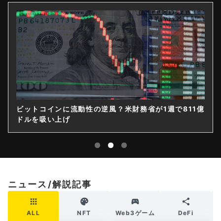
ビットコインに流動性の逆風？米財務省が1週で811億
ドルを吸い上げ
ニュース/解説記事
ALL
NFT
Web3ゲーム
DeFi