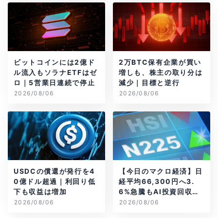
ビットコインには2億ド
2万BTC保有企業が買い
ル流入もソラナETFはゼ
増しも、株主の取り分は
ロ｜5営業日連続で停止
減少｜目標と逆行
2026/08/06
2026/08/06
USDCの償還が発行を4
【今日のマクロ経済】日
0億ドル超過｜利回り低
経平均66,300円へ3.
下も収益は増加
6%急騰もAI投資回収懸
念が再燃
2026/08/06
2026/08/06