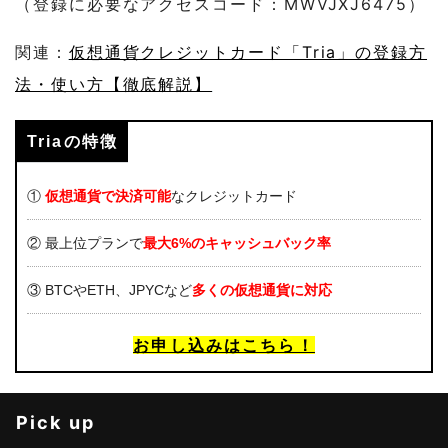
（登録に必要なアクセスコード：MWVJXJ6475）
関連：
仮想通貨クレジットカード「Tria」の登録方
法・使い方【徹底解説】
Triaの特徴
①
仮想通貨で決済可能
なクレジットカード
② 最上位プランで
最大6%のキャッシュバック率
③ BTCやETH、JPYCなど
多くの仮想通貨に対応
お申し込みはこちら！
Pick up