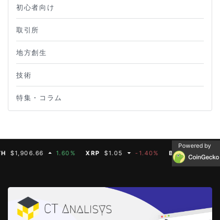
初心者向け
取引所
地方創生
技術
特集・コラム
Powered by
,906.66
1.60%
XRP
$1.05
-1.40%
BNB
$592.50
-0