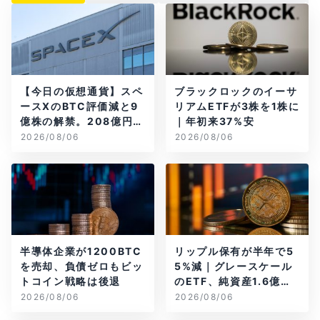
【今日の仮想通貨】スペ
ブラックロックのイーサ
ースXのBTC評価減と9
リアムETFが3株を1株に
億株の解禁。208億円相
｜年初来37%安
当のBTCが盗難
2026/08/06
2026/08/06
半導体企業が1200BTC
リップル保有が半年で5
を売却、負債ゼロもビッ
5%減｜グレースケール
トコイン戦略は後退
のETF、純資産1.6億ド
ル減
2026/08/06
2026/08/06