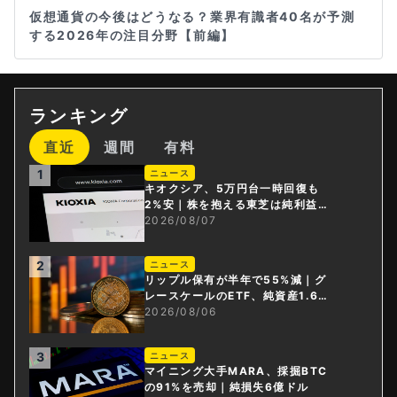
仮想通貨の今後はどうなる？業界有識者40名が予測
する2026年の注目分野【前編】
ランキング
直近
週間
有料
1
ニュース
キオクシア、5万円台一時回復も
2%安｜株を抱える東芝は純利益3
0倍
2026/08/07
2
ニュース
リップル保有が半年で55%減｜グ
レースケールのETF、純資産1.6億
ドル減
2026/08/06
3
ニュース
マイニング大手MARA、採掘BTC
の91%を売却｜純損失6億ドル