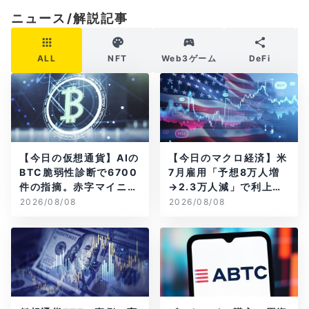
ニュース/解説記事
ALL
NFT
Web3ゲーム
DeFi
【今日の仮想通貨】AIの
【今日のマクロ経済】米
BTC脆弱性診断で6700
7月雇用「予想8万人増
件の指摘。赤字マイニン
→2.3万人減」で利上げ
グ企業はAIに賭ける
観測後退
2026/08/08
2026/08/08