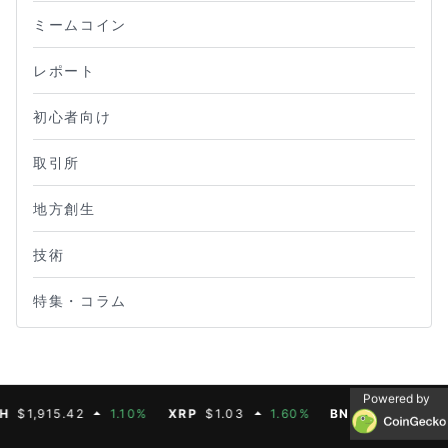
ミームコイン
レポート
初心者向け
取引所
地方創生
技術
特集・コラム
Powered by
,915.42
1.10%
XRP
$1.03
1.60%
BNB
$592.88
0.30