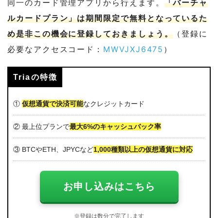
同一のカード管理アプリから行えます。
「バーチャ
ルカードプラン」は期間限定で無料となっているた
め是非この機会に登録しておきましょう。
（登録に
必要なアクセスコード：
MWVJXJ6475
）
Triaの特徴
①
仮想通貨で決済可能
なクレジットカード
② 最上位プランで
最大6%のキャッシュバック率
③ BTCやETH、JPYCなど
1,000種類以上の仮想通貨に対応
お申し込みはこちら
※登録は数分で完了します