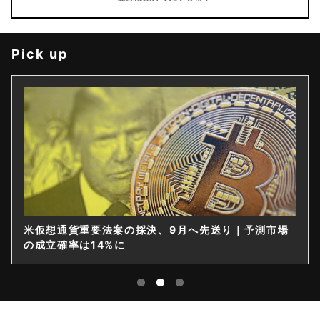
Pick up
米仮想通貨重要法案の採決、9月へ先送り｜予測市場
仮想
の成立確率は14%に
限を