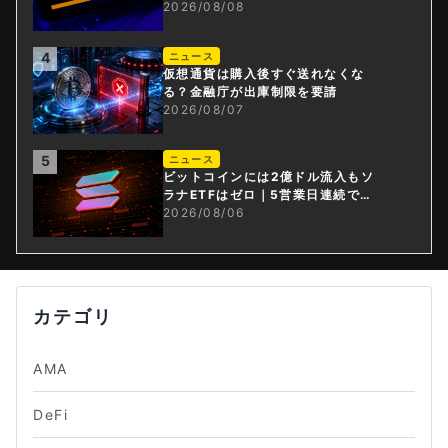
2026/08/08
4
ニュース
仮想通貨は購入後すぐ送れなくな
る？金融庁が出庫制限を要請
2026/08/07
5
ニュース
ビットコインには2億ドル流入もソ
ラナETFはゼロ｜5営業日連続で停
止
2026/08/06
カテゴリ
AMA
DeFi