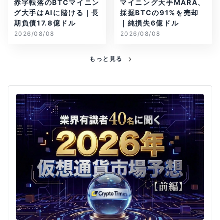
赤字転落のBTCマイニン
マイニング大手MARA、
グ大手はAIに賭ける｜長
採掘BTCの91%を売却
期負債17.8億ドル
｜純損失6億ドル
2026/08/08
2026/08/08
もっと見る