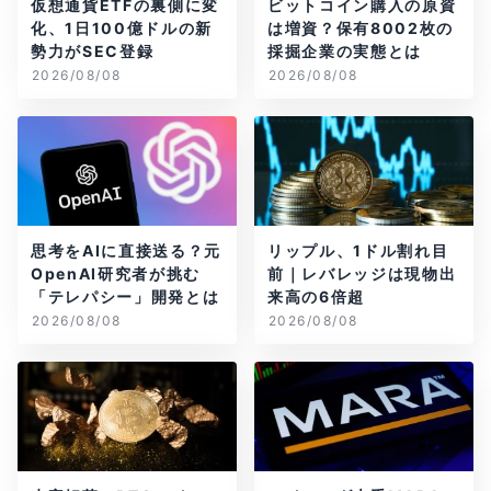
仮想通貨ETFの裏側に変
ビットコイン購入の原資
化、1日100億ドルの新
は増資？保有8002枚の
勢力がSEC登録
採掘企業の実態とは
2026/08/08
2026/08/08
思考をAIに直接送る？元
リップル、1ドル割れ目
OpenAI研究者が挑む
前｜レバレッジは現物出
「テレパシー」開発とは
来高の6倍超
2026/08/08
2026/08/08