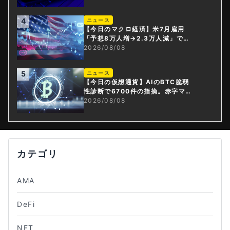
4
ニュース
【今日のマクロ経済】米7月雇用
「予想8万人増→2.3万人減」で利
上げ観測後退
2026/08/08
5
ニュース
【今日の仮想通貨】AIのBTC脆弱
性診断で6700件の指摘。赤字マイ
ニング企業はAIに賭ける
2026/08/08
カテゴリ
AMA
DeFi
NFT