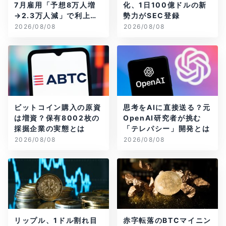
7月雇用「予想8万人増
化、1日100億ドルの新
→2.3万人減」で利上げ
勢力がSEC登録
観測後退
2026/08/08
2026/08/08
ビットコイン購入の原資
思考をAIに直接送る？元
は増資？保有8002枚の
OpenAI研究者が挑む
採掘企業の実態とは
「テレパシー」開発とは
2026/08/08
2026/08/08
リップル、1ドル割れ目
赤字転落のBTCマイニン