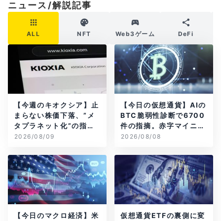
ニュース/解説記事
ALL
NFT
Web3ゲーム
DeFi
【今週のキオクシア】止
【今日の仮想通貨】AIの
まらない株価下落、”メ
BTC脆弱性診断で6700
タプラネット化”の指摘
件の指摘。赤字マイニン
は本当？
グ企業はAIに賭ける
2026/08/09
2026/08/08
【今日のマクロ経済】米
仮想通貨ETFの裏側に変