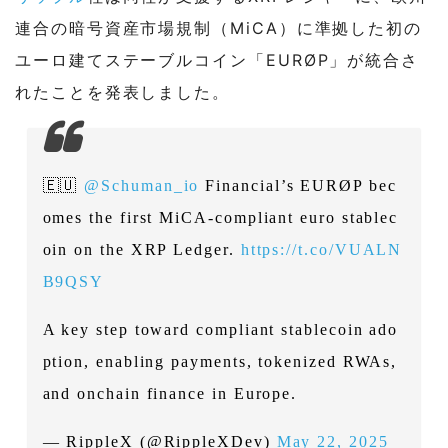
連合の暗号資産市場規制（MiCA）に準拠した初の
ユーロ建てステーブルコイン「EURØP」が統合さ
れたことを発表しました。
🇪🇺
@Schuman_io
Financial’s EURØP bec
omes the first MiCA-compliant euro stablec
oin on the XRP Ledger.
https://t.co/VUALN
B9QSY
A key step toward compliant stablecoin ado
ption, enabling payments, tokenized RWAs,
and onchain finance in Europe.
— RippleX (@RippleXDev)
May 22, 2025