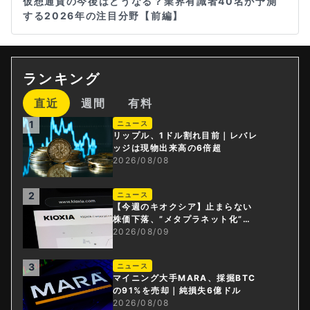
仮想通貨の今後はどうなる？業界有識者40名が予測
する2026年の注目分野【前編】
ランキング
直近
週間
有料
1
ニュース
リップル、1ドル割れ目前｜レバレ
ッジは現物出来高の6倍超
2026/08/08
2
ニュース
【今週のキオクシア】止まらない
株価下落、”メタプラネット化”の
指摘は本当？
2026/08/09
3
ニュース
マイニング大手MARA、採掘BTC
の91%を売却｜純損失6億ドル
2026/08/08