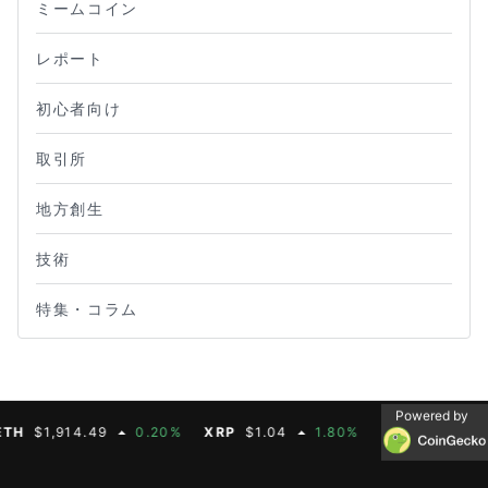
ミームコイン
レポート
初心者向け
取引所
地方創生
技術
特集・コラム
Powered by
$1,914.49
0.20%
XRP
$1.04
1.80%
BNB
$603.21
1