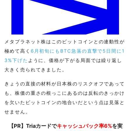
2026年のFRB利上げ？
メタプラネット株はこのビットコインとの連動性が
はい 53% · いいえ 48%
極めて高く
6月初旬にもBTC急落の直撃で5日間に1
3%下げた
ように、価格が下がる局面では繰り返し
View full market & trade on Polymarket
大きく売られてきました。
きょうの直接の材料が日本株のリスクオフであって
も、株価の重さの根っこにあるのは反転のきっかけ
を欠いたビットコインの地合いだという点は見落と
せません。
【PR】Triaカードで
キャッシュバック率6%
を実