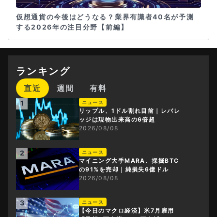
仮想通貨の今後はどうなる？業界有識者40名が予測
する2026年の注目分野【前編】
ランキング
直近
週間
有料
1
ニュース
リップル、1ドル割れ目前｜レバレ
ッジは現物出来高の6倍超
2026/08/08
2
ニュース
マイニング大手MARA、採掘BTC
の91%を売却｜純損失6億ドル
2026/08/08
3
ニュース
【今日のマクロ経済】米7月雇用