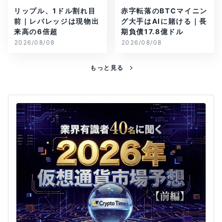
リップル、1ドル割れ目
赤字転落のBTCマイニン
前｜レバレッジは現物出
グ大手はAIに賭ける｜長
来高の6倍超
期負債17.8億ドル
2026/08/08
2026/08/08
もっと見る