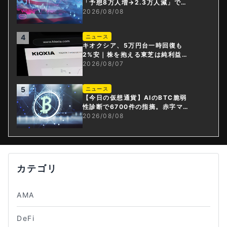
「予想8万人増→2.3万人減」で利
上げ観測後退
2026/08/08
4
ニュース
キオクシア、5万円台一時回復も
2%安｜株を抱える東芝は純利益3
0倍
2026/08/07
5
ニュース
【今日の仮想通貨】AIのBTC脆弱
性診断で6700件の指摘。赤字マイ
ニング企業はAIに賭ける
2026/08/08
カテゴリ
AMA
DeFi