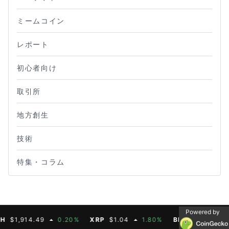
ミームコイン
レポート
初心者向け
取引所
地方創生
技術
特集・コラム
Powered by
914.49
0.20%
XRP
$1.04
1.80%
BNB
$603.21
1.90