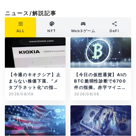
ニュース/解説記事
ALL
NFT
Web3ゲーム
DeFi
【今週のキオクシア】止
【今日の仮想通貨】AIの
まらない株価下落、”メ
BTC脆弱性診断で6700
タプラネット化”の指摘
件の指摘。赤字マイニン
は本当？
グ企業はAIに賭ける
2026/08/09
2026/08/08