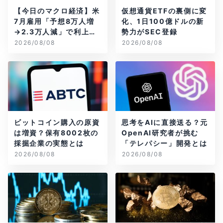
【今日のマクロ経済】米
仮想通貨ETFの裏側に変
7月雇用「予想8万人増
化、1日100億ドルの新
→2.3万人減」で利上げ
勢力がSEC登録
観測後退
2026/08/08
2026/08/08
ビットコイン購入の原資
思考をAIに直接送る？元
は増資？保有8002枚の
OpenAI研究者が挑む
採掘企業の実態とは
「テレパシー」開発とは
2026/08/08
2026/08/08