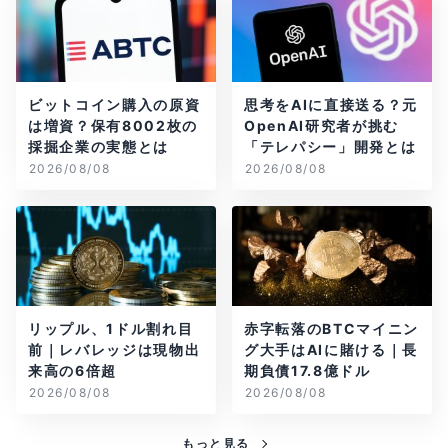
ビットコイン購入の原資
思考をAIに直接送る？元
は増資？保有8002枚の
OpenAI研究者が挑む
採掘企業の実態とは
「テレパシー」開発とは
2026/08/08
2026/08/08
リップル、1ドル割れ目
赤字転落のBTCマイニン
前｜レバレッジは現物出
グ大手はAIに賭ける｜長
来高の6倍超
期負債17.8億ドル
2026/08/08
2026/08/08
もっと見る