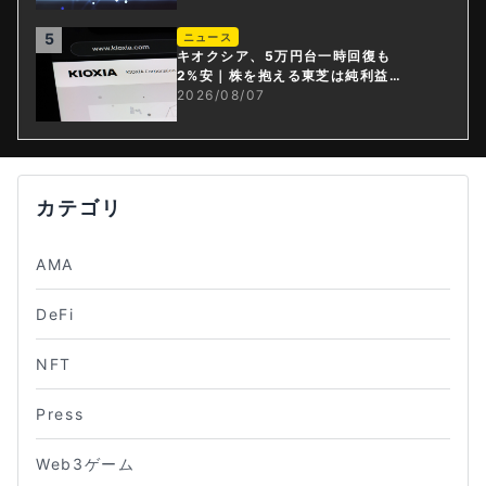
5
ニュース
キオクシア、5万円台一時回復も
2%安｜株を抱える東芝は純利益3
0倍
2026/08/07
カテゴリ
AMA
DeFi
NFT
Press
Web3ゲーム