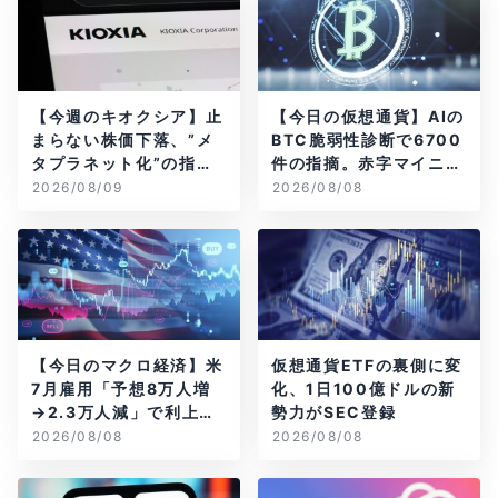
【今週のキオクシア】止
【今日の仮想通貨】AIの
まらない株価下落、”メ
BTC脆弱性診断で6700
タプラネット化”の指摘
件の指摘。赤字マイニン
は本当？
グ企業はAIに賭ける
2026/08/09
2026/08/08
【今日のマクロ経済】米
仮想通貨ETFの裏側に変
7月雇用「予想8万人増
化、1日100億ドルの新
→2.3万人減」で利上げ
勢力がSEC登録
観測後退
2026/08/08
2026/08/08