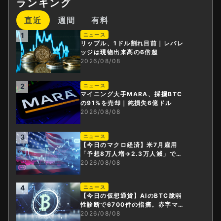
ランキング
直近
週間
有料
1
ニュース
リップル、1ドル割れ目前｜レバレ
ッジは現物出来高の6倍超
2026/08/08
2
ニュース
マイニング大手MARA、採掘BTC
の91%を売却｜純損失6億ドル
2026/08/08
3
ニュース
【今日のマクロ経済】米7月雇用
「予想8万人増→2.3万人減」で利
上げ観測後退
2026/08/08
4
ニュース
【今日の仮想通貨】AIのBTC脆弱
性診断で6700件の指摘。赤字マイ
ニング企業はAIに賭ける
2026/08/08