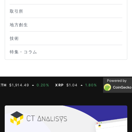
取引所
地方創生
技術
特集・コラム
Powered by
$1,914.49
0.20%
XRP
$1.04
1.80%
BNB
$603.21
1