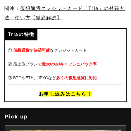
関連：
仮想通貨クレジットカード「Tria」の登録方
法・使い方【徹底解説】
Triaの特徴
①
仮想通貨で決済可能
なクレジットカード
② 最上位プランで
最大6%のキャッシュバック率
③ BTCやETH、JPYCなど
多くの仮想通貨に対応
お申し込みはこちら！
Pick up