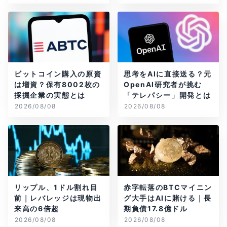
ビットコイン購入の原資
思考をAIに直接送る？元
は増資？保有8002枚の
OpenAI研究者が挑む
採掘企業の実態とは
「テレパシー」開発とは
2026/08/08
2026/08/08
リップル、1ドル割れ目
赤字転落のBTCマイニン
前｜レバレッジは現物出
グ大手はAIに賭ける｜長
来高の6倍超
期負債17.8億ドル
2026/08/08
2026/08/08