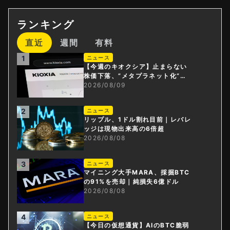
ランキング
直近
週間
有料
1
ニュース
【今週のキオクシア】止まらない
株価下落、”メタプラネット化”の
指摘は本当？
2026/08/09
2
ニュース
リップル、1ドル割れ目前｜レバレ
ッジは現物出来高の6倍超
2026/08/08
3
ニュース
マイニング大手MARA、採掘BTC
の91%を売却｜純損失6億ドル
2026/08/08
4
ニュース
【今日の仮想通貨】AIのBTC脆弱