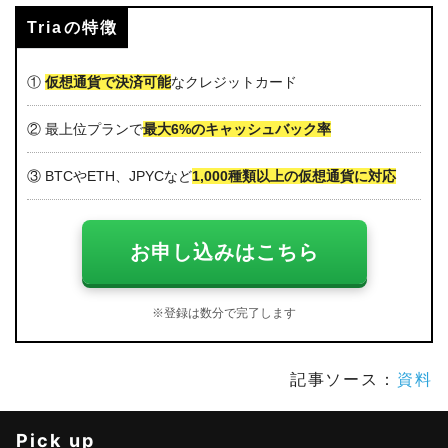
Triaの特徴
①
仮想通貨で決済可能
なクレジットカード
② 最上位プランで
最大6%のキャッシュバック率
③ BTCやETH、JPYCなど
1,000種類以上の仮想通貨に対応
お申し込みはこちら
※登録は数分で完了します
記事ソース：
資料
Pick up