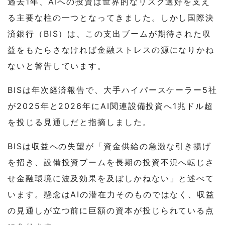
過去1年、AIへの投資は世界的なリスク選好を支え
る主要な柱の一つとなってきました。しかし国際決
済銀行（BIS）は、この支出ブームが期待された収
益をもたらさなければ金融ストレスの源になりかね
ないと警告しています。
BISは年次経済報告で、大手ハイパースケーラー5社
が2025年と2026年にAI関連設備投資へ1兆ドル超
を投じる見通しだと指摘しました。
BISは収益への失望が「資金供給の急激な引き揚げ
を招き、設備投資ブームを長期の投資不況へ転じさ
せ金融環境に波及効果を及ぼしかねない」と述べて
います。懸念はAIの潜在力そのものではなく、収益
の見通しが立つ前に巨額の資本が投じられている点