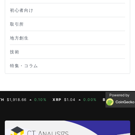
初心者向け
取引所
地方創生
技術
特集・コラム
Powered by
,918.66
0.10%
XRP
$1.04
0.00%
BNB
$603.91
1.6