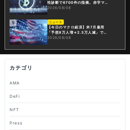
性診断で6700件の指摘。赤字マイ
ニング企業はAIに賭ける
2026/08/08
5
ニュース
【今日のマクロ経済】米7月雇用
「予想8万人増→2.3万人減」で利
上げ観測後退
2026/08/08
カテゴリ
AMA
DeFi
NFT
Press