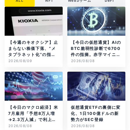
ALL
NFT
Web3ゲーム
DeFi
【今週のキオクシア】止
【今日の仮想通貨】AIの
まらない株価下落、”メ
BTC脆弱性診断で6700
タプラネット化”の指摘
件の指摘。赤字マイニン
は本当？
グ企業はAIに賭ける
2026/08/09
2026/08/08
【今日のマクロ経済】米
仮想通貨ETFの裏側に変
7月雇用「予想8万人増
化、1日100億ドルの新
→2.3万人減」で利上げ
勢力がSEC登録
観測後退
2026/08/08
2026/08/08