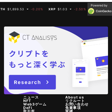
Powered by
$1,899.53
-0.20%
XRP
$1.03
-2.50%
BNB
$591.35
ニュース
About us
NFT
リクルート
Web3ゲーム
お問い合わせ
DeFi
免責事項
取引所
実績