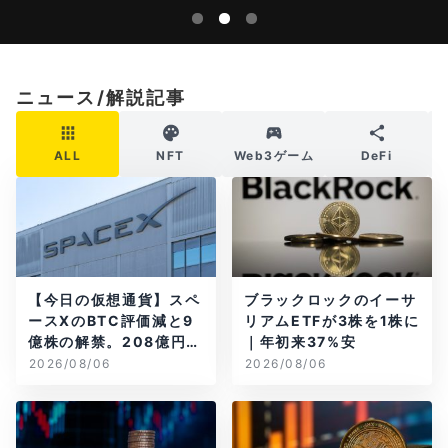
ニュース/解説記事
ALL
NFT
Web3ゲーム
DeFi
【今日の仮想通貨】スペ
ブラックロックのイーサ
ースXのBTC評価減と9
リアムETFが3株を1株に
億株の解禁。208億円相
｜年初来37%安
当のBTCが盗難
2026/08/06
2026/08/06