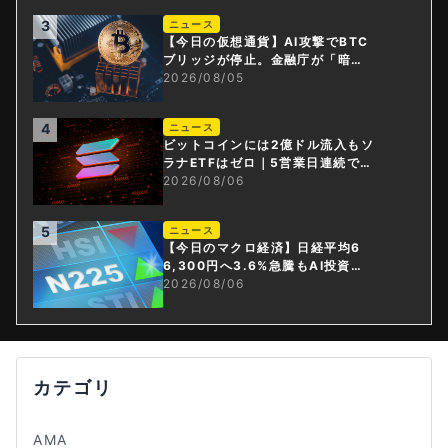
3
ニュース
【今日の仮想通貨】AI攻撃でBTC
ブリッジが停止。金融庁が「暗号
資産・ステーブルコイン課」新設
2026/08/05
4
ニュース
ビットコインには2億ドル流入もソ
ラナETFはゼロ｜5営業日連続で停
止
2026/08/06
5
ニュース
【今日のマクロ経済】日経平均6
6,300円へ3.6%急騰もAI投資回
収懸念が再燃
2026/08/06
カテゴリ
AMA