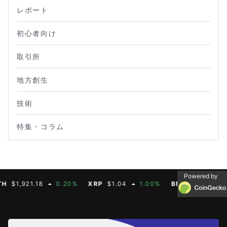
レポート
初心者向け
取引所
地方創生
技術
特集・コラム
Powered by
,921.18
0.20%
XRP
$1.04
1.00%
BNB
$604.50
2.