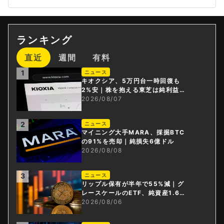
ランキング
直近
週間
有料
1
ニュース
キオクシア、5万円台一時回復も
2%安｜株を抱える東芝は純利益3
0倍
2026/08/07
2
ニュース
マイニング大手MARA、採掘BTC
の91%を売却｜純損失6億ドル
2026/08/08
3
ニュース
リップル保有が半年で55%減｜グ
レースケールのETF、純資産1.6億
ドル減
2026/08/06