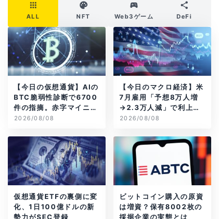
ALL
NFT
Web3ゲーム
DeFi
【今日の仮想通貨】AIの
【今日のマクロ経済】米
BTC脆弱性診断で6700
7月雇用「予想8万人増
件の指摘。赤字マイニン
→2.3万人減」で利上げ
グ企業はAIに賭ける
観測後退
2026/08/08
2026/08/08
仮想通貨ETFの裏側に変
ビットコイン購入の原資
化、1日100億ドルの新
は増資？保有8002枚の
勢力がSEC登録
採掘企業の実態とは