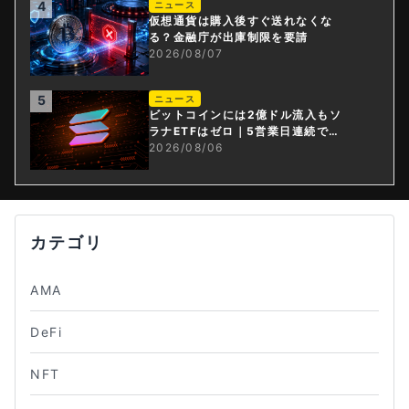
4
ニュース
仮想通貨は購入後すぐ送れなくな
る？金融庁が出庫制限を要請
2026/08/07
5
ニュース
ビットコインには2億ドル流入もソ
ラナETFはゼロ｜5営業日連続で停
止
2026/08/06
カテゴリ
AMA
DeFi
NFT