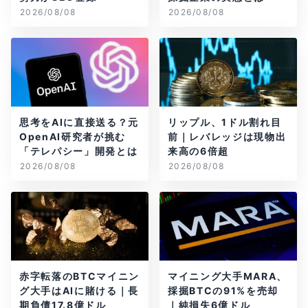
2026/08/08
2026/08/08
思考をAIに直接送る？元
リップル、1ドル割れ目
OpenAI研究者が挑む
前｜レバレッジは現物出
「テレパシー」開発とは
来高の6倍超
2026/08/08
2026/08/08
赤字転落のBTCマイニン
マイニング大手MARA、
グ大手はAIに賭ける｜長
採掘BTCの91%を売却
期負債17.8億ドル
｜純損失6億ドル