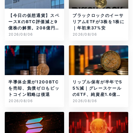
【今日の仮想通貨】スペ
ブラックロックのイーサ
ースXのBTC評価減と9
リアムETFが3株を1株に
億株の解禁。208億円相
｜年初来37%安
当のBTCが盗難
2026/08/06
2026/08/06
半導体企業が1200BTC
リップル保有が半年で5
を売却、負債ゼロもビッ
5%減｜グレースケール
トコイン戦略は後退
のETF、純資産1.6億ド
ル減
2026/08/06
2026/08/06