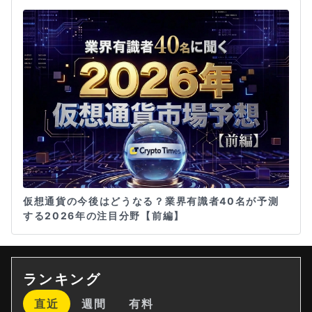
仮想通貨の今後はどうなる？業界有識者40名が予測
する2026年の注目分野【前編】
ランキング
直近
週間
有料