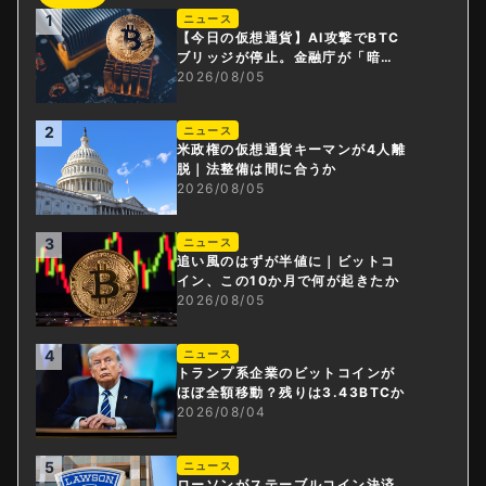
1
ニュース
【今日の仮想通貨】AI攻撃でBTC
ブリッジが停止。金融庁が「暗号
資産・ステーブルコイン課」新設
2026/08/05
2
ニュース
米政権の仮想通貨キーマンが4人離
脱｜法整備は間に合うか
2026/08/05
3
ニュース
追い風のはずが半値に｜ビットコ
イン、この10か月で何が起きたか
2026/08/05
4
ニュース
トランプ系企業のビットコインが
ほぼ全額移動？残りは3.43BTCか
2026/08/04
5
ニュース
ローソンがステーブルコイン決済