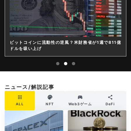
ビットコインに流動性の逆風？米財務省が1週で811億
ドルを吸い上げ
ニュース/解説記事
ALL
NFT
Web3ゲーム
DeFi