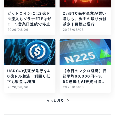
ビットコインには2億ド
2万BTC保有企業が買い
ル流入もソラナETFはゼ
増しも、株主の取り分は
ロ｜5営業日連続で停止
減少｜目標と逆行
2026/08/06
2026/08/06
USDCの償還が発行を4
【今日のマクロ経済】日
0億ドル超過｜利回り低
経平均66,300円へ3.
下も収益は増加
6%急騰もAI投資回収懸
念が再燃
2026/08/06
2026/08/06
もっと見る