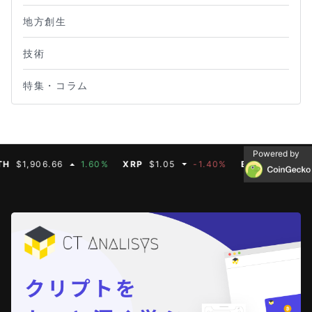
地方創生
技術
特集・コラム
Powered by
,906.66
1.60%
XRP
$1.05
-1.40%
BNB
$592.50
-0