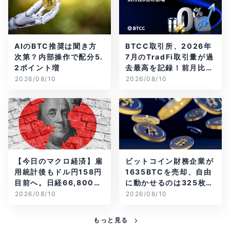
AIのBTC推奨は聞き方
BTCC取引所、2026年
次第？内部操作で配分5.
7月のTradFi取引量が過
2ポイント増
去最高を記録！前月比3
倍に急増
2026/08/10
2026/08/10
【今日のマクロ経済】雇
ビットコイン財務企業が
用統計後もドル円158円
1635BTCを売却、自由
目前へ。日経66,800円
に動かせるのは325枚だ
台に急伸
け
2026/08/10
2026/08/10
もっと見る