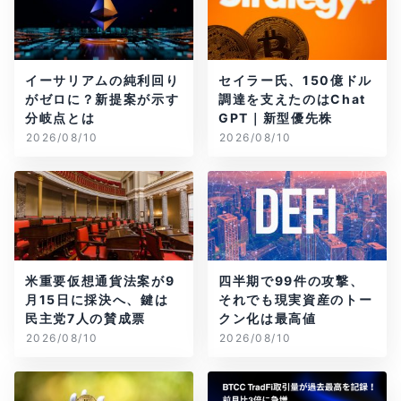
イーサリアムの純利回り
セイラー氏、150億ドル
がゼロに？新提案が示す
調達を支えたのはChat
分岐点とは
GPT｜新型優先株
2026/08/10
2026/08/10
米重要仮想通貨法案が9
四半期で99件の攻撃、
月15日に採決へ、鍵は
それでも現実資産のトー
民主党7人の賛成票
クン化は最高値
2026/08/10
2026/08/10