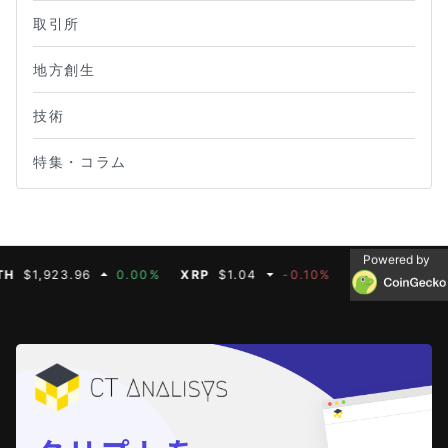
取引所
地方創生
技術
特集・コラム
Powered by
,923.96
0.00%
XRP
$1.04
-0.10%
BNB
$608.19
0.