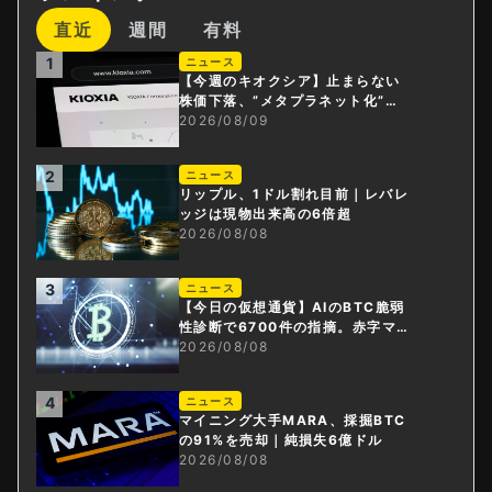
直近
週間
有料
1
ニュース
【今週のキオクシア】止まらない
株価下落、”メタプラネット化”の
指摘は本当？
2026/08/09
2
ニュース
リップル、1ドル割れ目前｜レバレ
ッジは現物出来高の6倍超
2026/08/08
3
ニュース
【今日の仮想通貨】AIのBTC脆弱
性診断で6700件の指摘。赤字マイ
ニング企業はAIに賭ける
2026/08/08
4
ニュース
マイニング大手MARA、採掘BTC
の91%を売却｜純損失6億ドル
2026/08/08