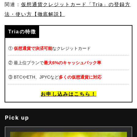
関連：
仮想通貨クレジットカード「Tria」の登録方
法・使い方【徹底解説】
Triaの特徴
①
仮想通貨で決済可能
なクレジットカード
② 最上位プランで
最大6%のキャッシュバック率
③ BTCやETH、JPYCなど
多くの仮想通貨に対応
お申し込みはこちら！
Pick up