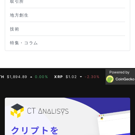
取引所
地方創生
技術
特集・コラム
Powered by
,894.89
0.00%
XRP
$1.02
-2.30%
BNB
$587.07
0.