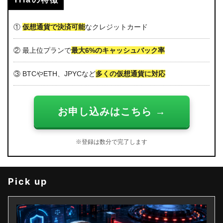
①
仮想通貨で決済可能
なクレジットカード
② 最上位プランで
最大6%のキャッシュバック率
③ BTCやETH、JPYCなど
多くの仮想通貨に対応
お申し込みはこちら →
※登録は数分で完了します
Pick up