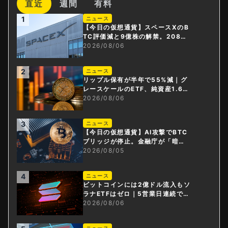
直近
週間
有料
1
ニュース
【今日の仮想通貨】スペースXのB
TC評価減と9億株の解禁。208億
円相当のBTCが盗難
2026/08/06
2
ニュース
リップル保有が半年で55%減｜グ
レースケールのETF、純資産1.6億
ドル減
2026/08/06
3
ニュース
【今日の仮想通貨】AI攻撃でBTC
ブリッジが停止。金融庁が「暗号
資産・ステーブルコイン課」新設
2026/08/05
4
ニュース
ビットコインには2億ドル流入もソ
ラナETFはゼロ｜5営業日連続で停
止
2026/08/06