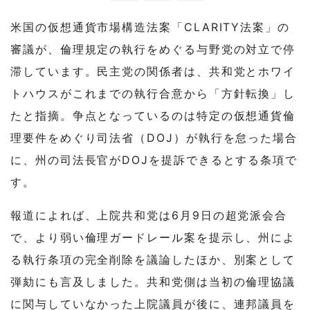
米国の仮想通貨市場構造法案「CLARITY法案」の
審議が、倫理規定の執行をめぐる与野党の対立で停
滞しています。民主党の関係者は、共和党とホワイ
トハウスがこれまでの執行合意から「方針転換」し
たと指摘。争点となっているのは特定の仮想通貨倫
理要件をめぐり司法省（DOJ）が執行を怠った場合
に、州の司法長官がDOJを提訴できるとする条項で
す。
報道によれば、上院共和党は6月9日の超党派会合
で、より弱い倫理ガードレール案を提示し、州によ
る執行条項の完全削除を議論したほか、別案として
弾劾にも言及しました。共和党側は当初の倫理協議
に関与していなかった上院議員が後に、連邦議員を