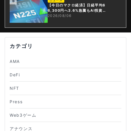
5
ニュース
【今日のマクロ経済】日経平均6
6,300円へ3.6%急騰もAI投資回
収懸念が再燃
2026/08/06
カテゴリ
AMA
DeFi
NFT
Press
Web3ゲーム
アナウンス