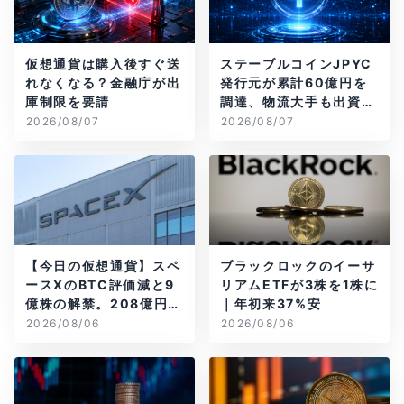
仮想通貨は購入後すぐ送
ステーブルコインJPYC
れなくなる？金融庁が出
発行元が累計60億円を
庫制限を要請
調達、物流大手も出資参
画
2026/08/07
2026/08/07
【今日の仮想通貨】スペ
ブラックロックのイーサ
ースXのBTC評価減と9
リアムETFが3株を1株に
億株の解禁。208億円相
｜年初来37%安
当のBTCが盗難
2026/08/06
2026/08/06