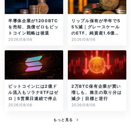
半導体企業が1200BTC
リップル保有が半年で5
を売却、負債ゼロもビッ
5%減｜グレースケール
トコイン戦略は後退
のETF、純資産1.6億ド
ル減
2026/08/06
2026/08/06
ビットコインには2億ド
2万BTC保有企業が買い
ル流入もソラナETFはゼ
増しも、株主の取り分は
ロ｜5営業日連続で停止
減少｜目標と逆行
2026/08/06
2026/08/06
もっと見る