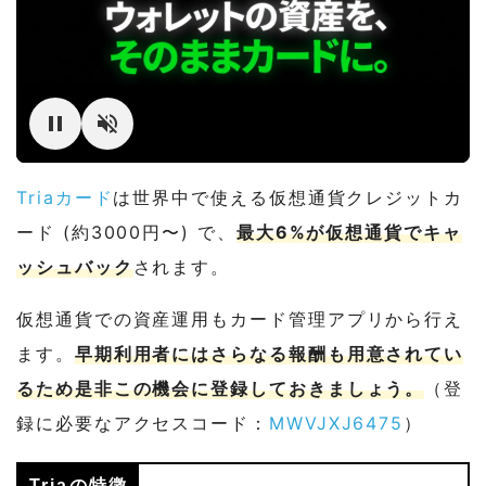
Triaカード
は世界中で使える仮想通貨クレジットカ
ード (約3000円〜) で、
最大6%が仮想通貨でキャ
ッシュバック
されます。
仮想通貨での資産運用もカード管理アプリから行え
ます。
早期利用者にはさらなる報酬も用意されてい
るため是非この機会に登録しておきましょう。
（登
録に必要なアクセスコード：
MWVJXJ6475
）
Triaの特徴