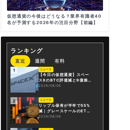
仮想通貨の今後はどうなる？業界有識者40
名が予測する2026年の注目分野【前編】
ランキング
直近
週間
有料
ニュース
1
【今日の仮想通貨】スペー
スXのBTC評価減と9億株の
解禁。208億円相当のBTC
2026/08/06
が盗難
ニュース
2
リップル保有が半年で55%
減｜グレースケールのET
F、純資産1.6億ドル減
2026/08/06