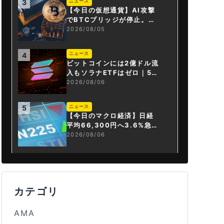
ニュース
3
【今日の仮想通貨】AI攻撃
でBTCブリッジが停止。金
融庁が「暗号資産・ステー
2026/08/05
ブルコイン課」新設
ニュース
4
ビットコインには2億ドル流
入もソラナETFはゼロ｜5営
業日連続で停止
2026/08/06
ニュース
5
【今日のマクロ経済】日経
平均66,300円へ3.6%急騰
もAI投資回収懸念が再燃
2026/08/06
カテゴリ
AMA