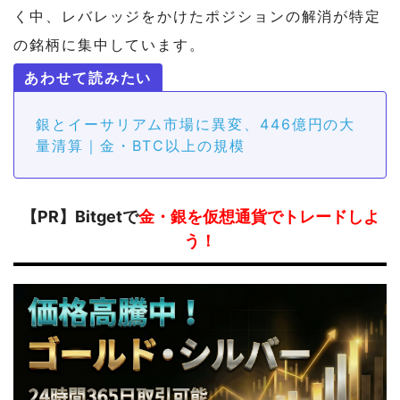
く中、レバレッジをかけたポジションの解消が特定
の銘柄に集中しています。
銀とイーサリアム市場に異変、446億円の大
量清算｜金・BTC以上の規模
【PR】Bitgetで
金・銀を仮想通貨でトレードしよ
う！