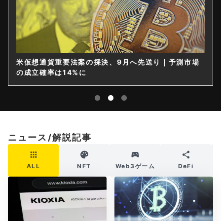
決、9月へ先送り｜予測市場
仮想通貨は購入後すぐ送れな
限を要請
ニュース/解説記事
ALL
NFT
Web3ゲーム
DeFi