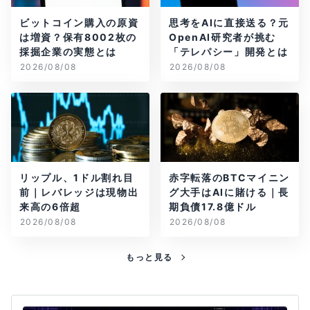
ビットコイン購入の原資
思考をAIに直接送る？元
は増資？保有8002枚の
OpenAI研究者が挑む
採掘企業の実態とは
「テレパシー」開発とは
2026/08/08
2026/08/08
リップル、1ドル割れ目
赤字転落のBTCマイニン
前｜レバレッジは現物出
グ大手はAIに賭ける｜長
来高の6倍超
期負債17.8億ドル
2026/08/08
2026/08/08
もっと見る