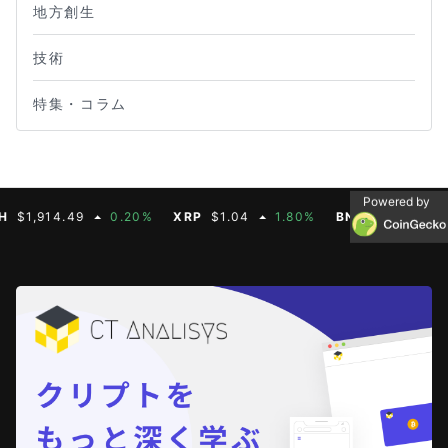
地方創生
技術
特集・コラム
Powered by
914.49
0.20%
XRP
$1.04
1.80%
BNB
$603.21
1.90