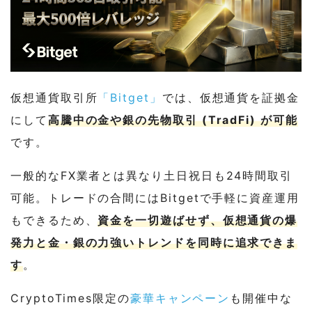
仮想通貨取引所
「Bitget」
では、仮想通貨を証拠金
にして
高騰中の金や銀の先物取引 (TradFi) が可能
です。
一般的なFX業者とは異なり土日祝日も24時間取引
可能。トレードの合間にはBitgetで手軽に資産運用
もできるため、
資金を一切遊ばせず、仮想通貨の爆
発力と金・銀の力強いトレンドを同時に追求できま
す
。
CryptoTimes限定の
豪華キャンペーン
も開催中な