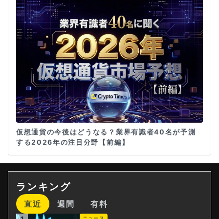
仮想通貨の今後はどうなる？業界有識者40名が予測
する2026年の注目分野【前編】
ランキング
直近
週間
有料
1
ニュース