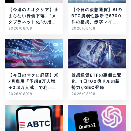
【今週のキオクシア】止
【今日の仮想通貨】AIの
まらない株価下落、”メ
BTC脆弱性診断で6700
タプラネット化”の指摘
件の指摘。赤字マイニン
は本当？
グ企業はAIに賭ける
2026/08/09
2026/08/08
【今日のマクロ経済】米
仮想通貨ETFの裏側に変
7月雇用「予想8万人増
化、1日100億ドルの新
→2.3万人減」で利上げ
勢力がSEC登録
観測後退
2026/08/08
2026/08/08