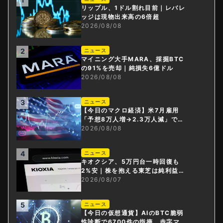
リップル、1ドル割れ目前｜レバレ
ッジは現物出来高の6倍超
2026/08/08
2
ニュース
マイニング大手MARA、採掘BTC
の91%を売却｜純損失6億ドル
2026/08/08
3
ニュース
【今日のマクロ経済】米7月雇用
「予想8万人増→2.3万人減」で利
上げ観測後退
2026/08/08
4
ニュース
キオクシア、5万円台一時回復も
2%安｜株を抱える東芝は純利益3
0倍
2026/08/07
5
ニュース
【今日の仮想通貨】AIのBTC脆弱
性診断で6700件の指摘。赤字マイ