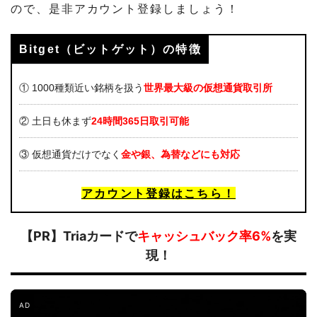
ので、是非アカウント登録しましょう！
Bitget（ビットゲット）の特徴
① 1000種類近い銘柄を扱う
世界最大級
の仮想通貨取引所
② 土日も休まず
24時間365日取引可能
③ 仮想通貨だけでなく
金や銀、為替など
にも対応
アカウント登録はこちら！
【PR】Triaカードで
キャッシュバック率6%
を実
現！
AD