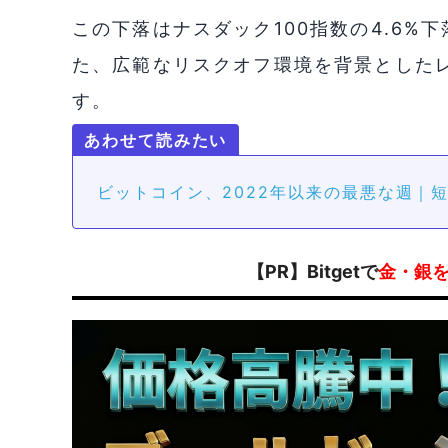
この下落はナスダック100指数の4.6%下
た、広範なリスクオフ環境を背景とした
す。
ビットコイン、2022年以来の最悪な週｜
【PR】Bitgetで
金・銀