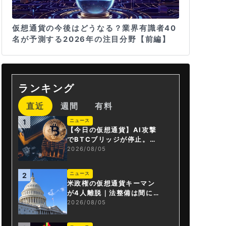
仮想通貨の今後はどうなる？業界有識者40
名が予測する2026年の注目分野【前編】
ランキング
直近
週間
有料
ニュース
1
【今日の仮想通貨】AI攻撃
でBTCブリッジが停止。金
融庁が「暗号資産・ステー
2026/08/05
ブルコイン課」新設
ニュース
2
米政権の仮想通貨キーマン
が4人離脱｜法整備は間に合
うか
2026/08/05