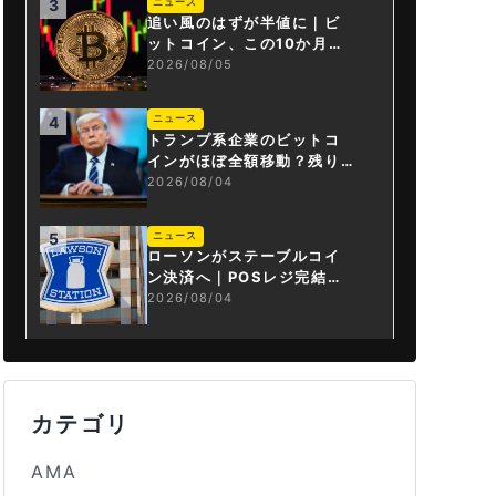
ニュース
3
追い風のはずが半値に｜ビ
ットコイン、この10か月で
何が起きたか
2026/08/05
ニュース
4
トランプ系企業のビットコ
インがほぼ全額移動？残り
は3.43BTCか
2026/08/04
ニュース
5
ローソンがステーブルコイ
ン決済へ｜POSレジ完結は
国内初
2026/08/04
カテゴリ
AMA